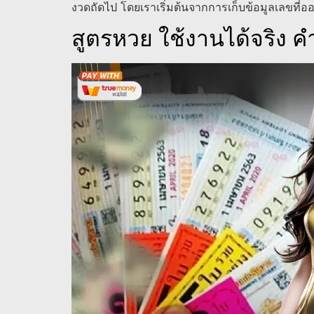
งวดถัดไป โดยเราเริ่มต้นจากการเก็บข้อมูลเลขที่อ
สูตรหวย ใช้งานได้จริง 