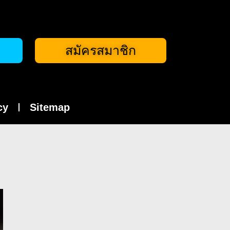
สมัครสมาชิก
cy
Sitemap